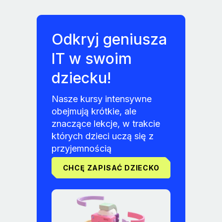
Odkryj geniusza
IT w swoim
dziecku!
Nasze kursy intensywne
obejmują krótkie, ale
znaczące lekcje, w trakcie
których dzieci uczą się z
przyjemnością
CHCĘ ZAPISAĆ DZIECKO