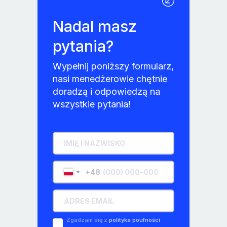
Nadal masz
pytania?
Wypełnij poniższy formularz,
nasi menedżerowie chętnie
doradzą i odpowiedzą na
wszystkie pytania!
+48
Zgadzam się z
polityka poufności