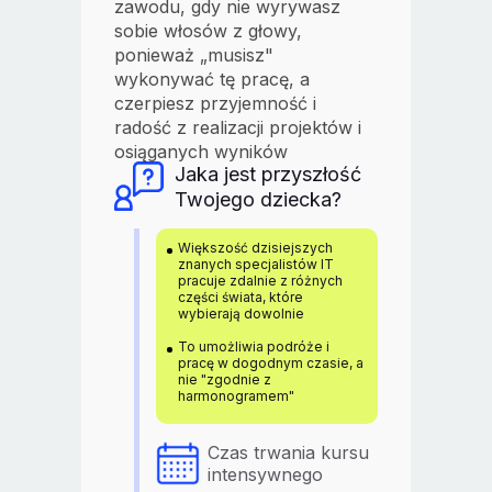
zawodu, gdy nie wyrywasz
sobie włosów z głowy,
ponieważ „musisz"
wykonywać tę pracę, a
czerpiesz przyjemność i
radość z realizacji projektów i
osiąganych wyników
Jaka jest przyszłość
Twojego dziecka?
Większość dzisiejszych
znanych specjalistów IT
pracuje zdalnie z różnych
części świata, które
wybierają dowolnie
To umożliwia podróże i
pracę w dogodnym czasie, a
nie "zgodnie z
harmonogramem"
Czas trwania kursu
intensywnego